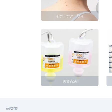
イボ・ホクロ取り
美容点滴
公式SNS