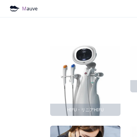
M
auve
HIFU・リニアHIFU