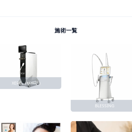
施術一覧
XERF （ザーフ）
BLESSING